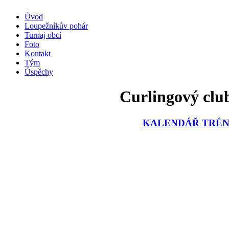
Úvod
Loupežníkův pohár
Turnaj obcí
Foto
Kontakt
Tým
Úspěchy
Curlingový club
KALENDÁŘ TRÉNI