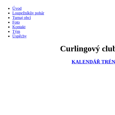
Úvod
Loupežníkův pohár
Turnaj obcí
Foto
Kontakt
Tým
Úspěchy
Curlingový club
KALENDÁŘ TRÉNI