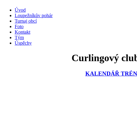
Úvod
Loupežníkův pohár
Turnaj obcí
Foto
Kontakt
Tým
Úspěchy
Curlingový club
KALENDÁŘ TRÉNI