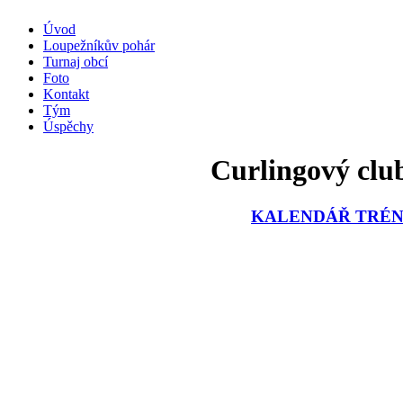
Úvod
Loupežníkův pohár
Turnaj obcí
Foto
Kontakt
Tým
Úspěchy
Curlingový club
KALENDÁŘ TRÉNI