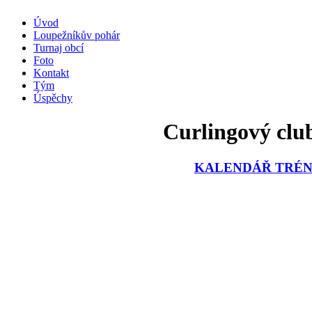
Úvod
Loupežníkův pohár
Turnaj obcí
Foto
Kontakt
Tým
Úspěchy
Curlingový club
KALENDÁŘ TRÉNI