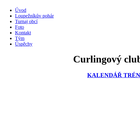
Úvod
Loupežníkův pohár
Turnaj obcí
Foto
Kontakt
Tým
Úspěchy
Curlingový club
KALENDÁŘ TRÉNI