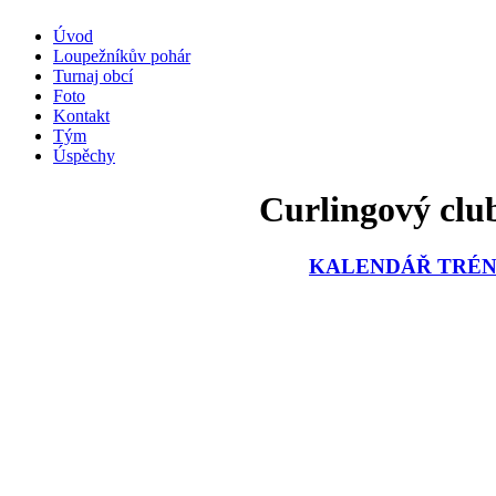
Úvod
Loupežníkův pohár
Turnaj obcí
Foto
Kontakt
Tým
Úspěchy
Curlingový club
KALENDÁŘ TRÉNI