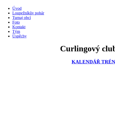
Úvod
Loupežníkův pohár
Turnaj obcí
Foto
Kontakt
Tým
Úspěchy
Curlingový club
KALENDÁŘ TRÉNI